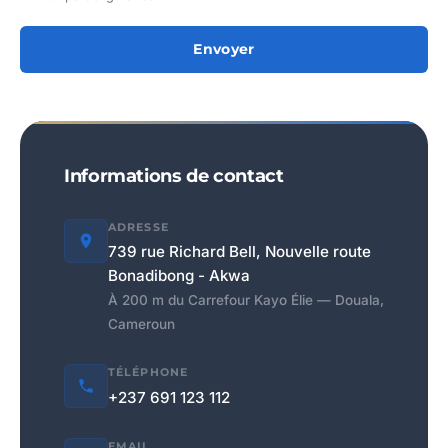
Envoyer
Informations de contact
ADRESSE
739 rue Richard Bell, Nouvelle route
Bonadibong - Akwa
À 200 m du Carrefour Kayo Élie — Douala,
Cameroun
TÉLÉPHONE
+237 691 123 112
EMAIL