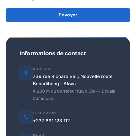
Envoyer
Informations de contact
ADRESSE
739 rue Richard Bell, Nouvelle route
Bonadibong - Akwa
À 200 m du Carrefour Kayo Élie — Douala,
Cameroun
TÉLÉPHONE
+237 691 123 112
EMAIL