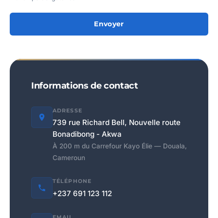
Envoyer
Informations de contact
ADRESSE
739 rue Richard Bell, Nouvelle route
Bonadibong - Akwa
À 200 m du Carrefour Kayo Élie — Douala,
Cameroun
TÉLÉPHONE
+237 691 123 112
EMAIL