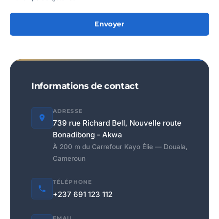
Envoyer
Informations de contact
ADRESSE
739 rue Richard Bell, Nouvelle route
Bonadibong - Akwa
À 200 m du Carrefour Kayo Élie — Douala,
Cameroun
TÉLÉPHONE
+237 691 123 112
EMAIL