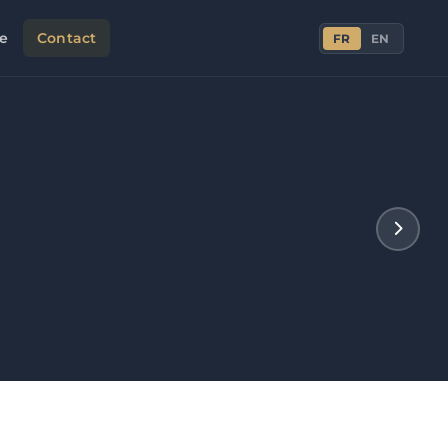
ie
Contact
FR
EN