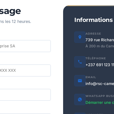
sage
Informations
s les 12 heures.
ADRESSE
739 rue Richar
À 200 m du Carr
TÉLÉPHONE
+237 691 123 1
EMAIL
info@rsc-cam
WHATSAPP BUS
Démarrer une c