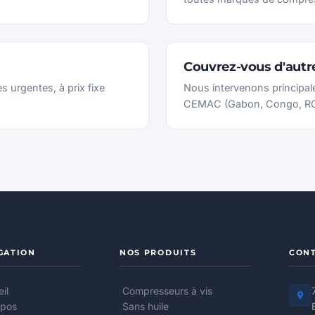
Couvrez-vous d'autr
 urgentes, à prix fixe
Nous intervenons principa
CEMAC (Gabon, Congo, RCA
GATION
NOS PRODUITS
CON
il
Compresseurs à vis
opos
Sans huile