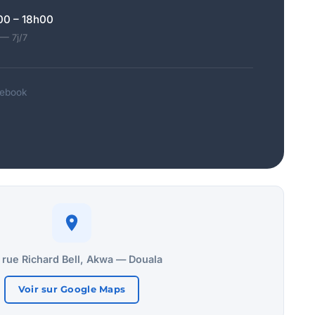
00 – 18h00
— 7j/7
cebook
 rue Richard Bell, Akwa — Douala
Voir sur Google Maps