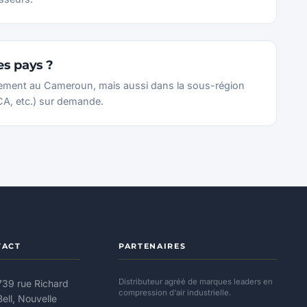
es pays ?
lement au Cameroun, mais aussi dans la sous-région
, etc.) sur demande.
TACT
PARTENAIRES
Distributeur agréé de marques leaders en
739 rue Richard
compression d'air industrielle.
Bell, Nouvelle