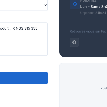
HORAIRES
Lun – Sam : 8h
Urgences 24h/24 
Retrouvez-nous sur Fa
739