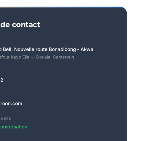
 de contact
d Bell, Nouvelle route Bonadibong - Akwa
efour Kayo Élie — Douala, Cameroun
12
eroon.com
INESS
onversation